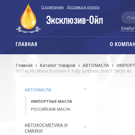
О компании
Доставка и оплата
Елабу
ГЛАВНАЯ
О КОМПА
Главная
Каталог товаров
АВТОМАСЛА
ИМПОРТ
TOTACHI Ultima EcoDrive F Fully Synthetic SN/CF 5W30 4л
АВТОМАСЛА
ИМПОРТНЫЕ МАСЛА
РОССИЙСКИЕ МАСЛА
АВТОКОСМЕТИКА И
СМАЗКИ