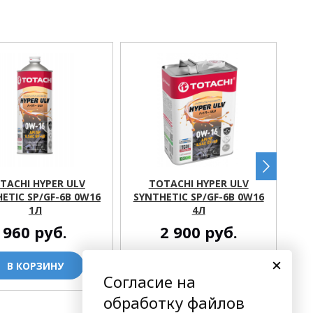
TACHI HYPER ULV
TOTACHI HYPER ULV
TO
ETIC SP/GF-6B 0W16
SYNTHETIC SP/GF-6B 0W16
FUL
1Л
4Л
960
руб.
2 900
руб.
В КОРЗИНУ
В КОРЗИНУ
Согласие на
обработку файлов