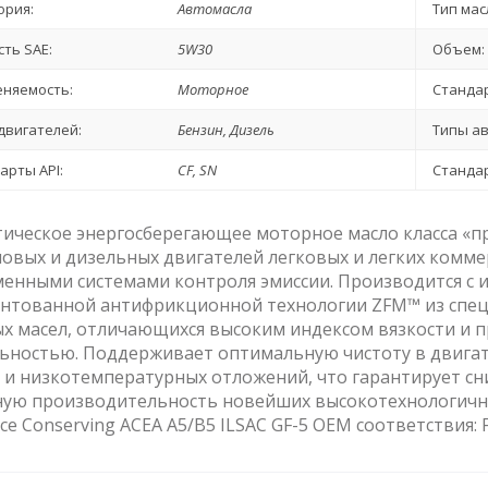
ория:
Автомасла
Тип мас
сть SAE:
5W30
Объем:
няемость:
Моторное
Стандар
двигателей:
Бензин, Дизель
Типы а
арты API:
CF, SN
Стандар
ическое энергосберегающее моторное масло класса «п
овых и дизельных двигателей легковых и легких комм
енными системами контроля эмиссии. Производится с 
ентованной антифрикционной технологии ZFM™ из спец
х масел, отличающихся высоким индексом вязкости и
ьностью. Поддерживает оптимальную чистоту в двигат
 и низкотемпературных отложений, что гарантирует сни
ую производительность новейших высокотехнологичных
ce Conserving ACEA A5/B5 ILSAC GF-5 ОЕМ соответствия: