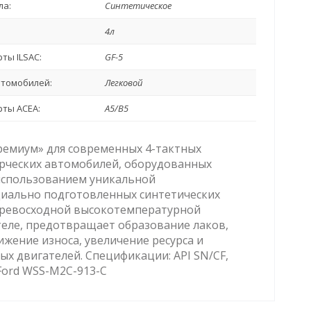
ла:
Синтетическое
4л
ты ILSAC:
GF-5
втомобилей:
Легковой
ты ACEA:
A5/B5
ремиум» для современных 4-тактных
ерческих автомобилей, оборудованных
использованием уникальной
иально подготовленных синтетических
 превосходной высокотемпературной
еле, предотвращает образование лаков,
жение износа, увеличение ресурса и
 двигателей. Спецификации: API SN/CF,
 Ford WSS-M2C-913-C