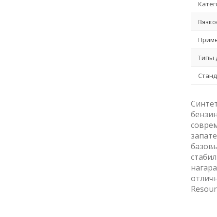
Катег
Вязко
Приме
Типы 
Станд
Синтет
бензин
соврем
запат
базовы
стабил
нагара
отличн
Resour