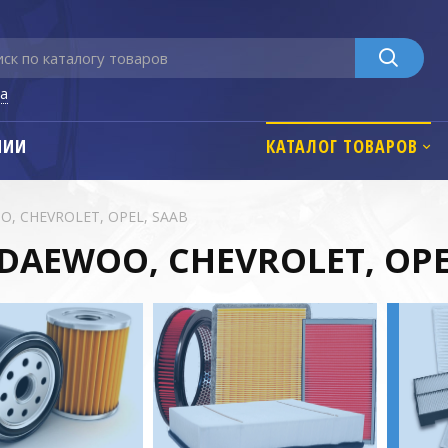
га
НИИ
КАТАЛОГ ТОВАРОВ
, CHEVROLET, OPEL, SAAB
DAEWOO, CHEVROLET, OPE