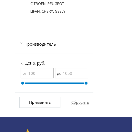
CITROEN, PEUGEOT
LIFAN, CHERY, GEELY
Производитель
G-ENERGY
(1)
Цена, руб.
MANN
(1)
Сбросить
Применить