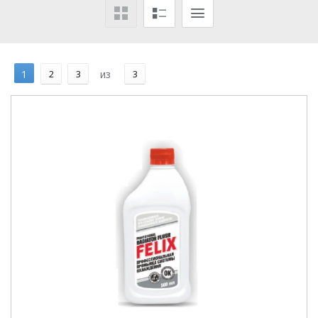
1
2
3
из
3