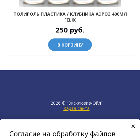
ПОЛИРОЛЬ ПЛАСТИКА / КЛУБНИКА АЭРОЗ 400МЛ
FELIX
250
руб.
В КОРЗИНУ
2026 © “Эксклюзив-Ойл”
Карта сайта
продвижение сайта
НЕТКАМ
Согласие на обработку файлов
создан на платформе
KORZILLA