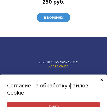
250
руб.
В КОРЗИНУ
2026 © “Эксклюзив-Ойл”
Карта сайта
продвижение сайта
НЕТКАМ
Согласие на обработку файлов
создан на платформе
KORZILLA
Cookie
Принять