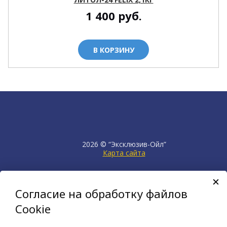
1 400
руб.
В КОРЗИНУ
2026 © “Эксклюзив-Ойл”
Карта сайта
продвижение сайта
НЕТКАМ
Согласие на обработку файлов
создан на платформе
KORZILLA
Cookie