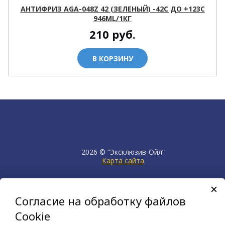
АНТИФРИЗ AGA-048Z 42 (ЗЕЛЕНЫЙ) -42С ДО +123С
946ML/1КГ
210
руб.
В КОРЗИНУ
2026 © “Эксклюзив-Ойл”
Карта сайта
продвижение сайта
НЕТКАМ
Согласие на обработку файлов
создан на платформе
KORZILLA
Cookie