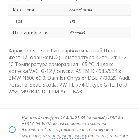
Категория:
Антифризы
Тара:
1кг
Цвет антифриза:
Жёлтый
Характеристики Тип: карбоксилатный Цвет:
жёлтый (оранжевый) Температура кипения: 132
°C Температура замерзания: -65 °C Индекс
допуска VAG: G-12 Допуски: ASTM D 4985/5345;
BMW N600 69.0; Daimler Chrysler DBL 7700.20; Audi,
Porsche, Seat, Skoda, VW TL 774-D, type G-12; Ford
WSS-M97B44-D, TTM АвтоВАЗ
Купить Антифриз AGA-042Z 65 (желтый) -65С до
+132С 946mll/1кг вы можете в компании
Эксклюзив-Ойл , оформив заказ в интернет
магазине, или
отправив заявку
по почте, а также