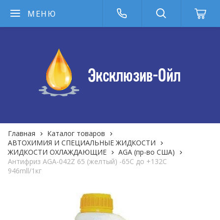
МЕНЮ
Главная
Каталог товаров
АВТОХИМИЯ И СПЕЦИАЛЬНЫЕ ЖИДКОСТИ
ЖИДКОСТИ ОХЛАЖДАЮЩИЕ
AGA (пр-во США)
Антифриз AGA-042Z 65 (желтый) -65С до +132С
946mll/1кг