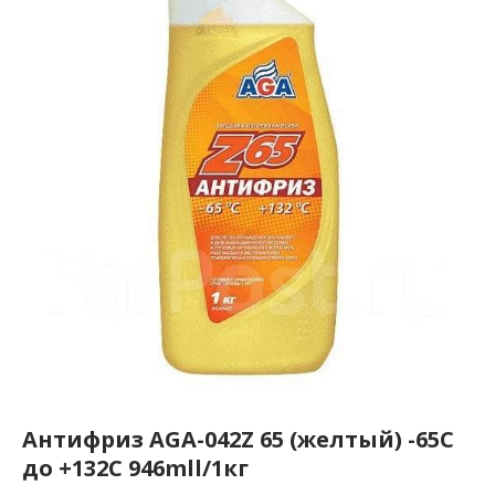
Антифриз AGA-042Z 65 (желтый) -65С
до +132С 946mll/1кг