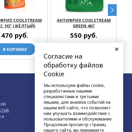
ФРИЗ COOLSTREAM
АНТИФРИЗ COOLSTREAM
АН
C 1КГ (ЖЁЛТЫЙ)
GREEN 4КГ
470
руб.
550
руб.
В КОРЗИНУ
В КОРЗИНУ
Согласие на
обработку файлов
Cookie
Мы используем файлы cookie,
разработанные нашими
специалистами и третьими
лицами, для анализа событий на
жей
нашем веб-сайте, что позволяет
стей
,
нам улучшать взаимодействие с
й
и
пользователями и обслуживание.
Продолжая просмотр страниц
нашего сайта, вы принимаете