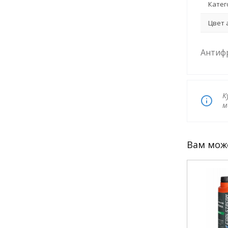
Катег
Цвет 
Антифр
К
м
Вам мож