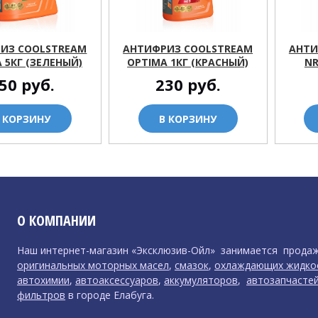
ИЗ COOLSTREAM
АНТИФРИЗ COOLSTREAM
АНТИ
 5КГ (ЗЕЛЕНЫЙ)
OPTIMA 1КГ (КРАСНЫЙ)
NR
50
руб.
230
руб.
 КОРЗИНУ
В КОРЗИНУ
О КОМПАНИИ
Наш интернет-магазин «Эксклюзив-Ойл» занимается прода
оригинальных моторных масел
,
смазок
,
охлаждающих жидко
автохимии
,
автоаксессуаров
,
аккумуляторов
,
автозапчасте
фильтров
в городе Елабуга.