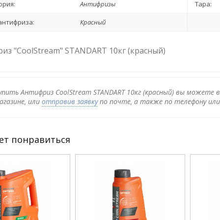
ория:
Антифризы
Тара:
антифриза:
Красный
из "CoolStream" STANDART 10кг (красный)
упить Антифриз CoolStream STANDART 10кг (красный) вы можете в
агазине, или
отправив заявку
по почте, а также по телефону ил
ет понравиться