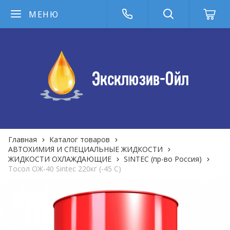
МЕНЮ
Главная
Каталог товаров
АВТОХИМИЯ И СПЕЦИАЛЬНЫЕ ЖИДКОСТИ
ЖИДКОСТИ ОХЛАЖДАЮЩИЕ
SINTEC (пр-во Россия)
Тосол ОЖ-40 Sintec 220кг (-45 С)