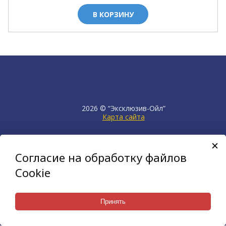
В КОРЗИНУ
2026 © “Эксклюзив-Ойл”
Карта сайта
продвижение сайта
НЕТКАМ
Согласие на обработку файлов
создан на платформе
KORZILLA
Cookie
Принять