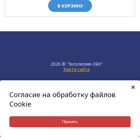
В КОРЗИНУ
2026 © “Эксклюзив-Ойл”
Карта сайта
продвижение сайта
НЕТКАМ
Согласие на обработку файлов
создан на платформе
KORZILLA
Cookie
Принять