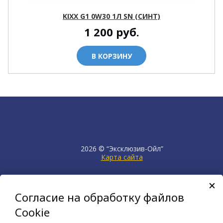
KIXX G1 0W30 1Л SN (СИНТ)
1 200
руб.
В КОРЗИНУ
2026 © “Эксклюзив-Ойл”
Карта сайта
продвижение сайта
НЕТКАМ
Согласие на обработку файлов
создан на платформе
KORZILLA
Cookie