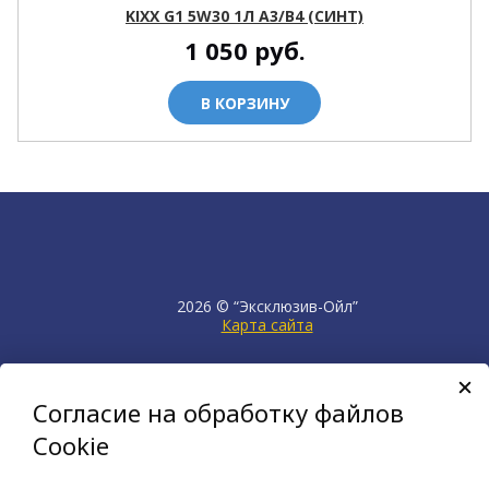
KIXX G1 5W30 1Л A3/B4 (СИНТ)
1 050
руб.
В КОРЗИНУ
2026 © “Эксклюзив-Ойл”
Карта сайта
продвижение сайта
НЕТКАМ
Согласие на обработку файлов
создан на платформе
KORZILLA
Cookie