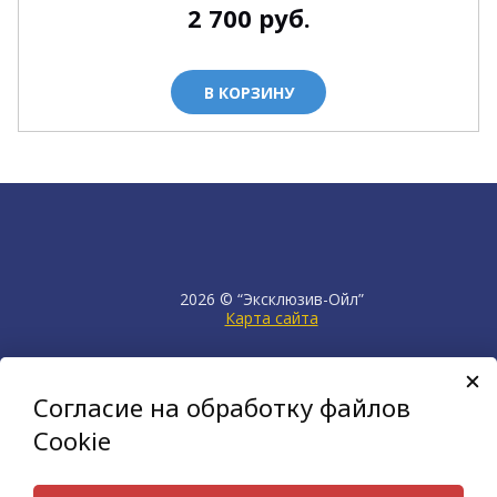
2 700
руб.
В КОРЗИНУ
2026 © “Эксклюзив-Ойл”
Карта сайта
продвижение сайта
НЕТКАМ
Согласие на обработку файлов
создан на платформе
KORZILLA
Cookie