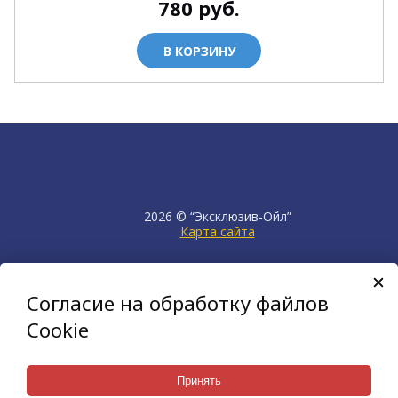
780
руб.
В КОРЗИНУ
2026 © “Эксклюзив-Ойл”
Карта сайта
продвижение сайта
НЕТКАМ
Согласие на обработку файлов
создан на платформе
KORZILLA
Cookie
Принять