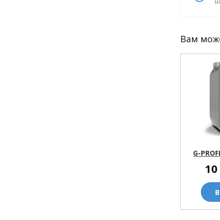
и
Вам мож
G-PROF
10
В