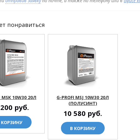
ли
отправив заявку
по почте, а также по телефону или в
офисе 
ет понравиться
I MSK 10W30 20Л
G-PROFI MSJ 10W30 20Л
(ПОЛУСИНТ)
 200
руб.
10 580
руб.
 КОРЗИНУ
В КОРЗИНУ