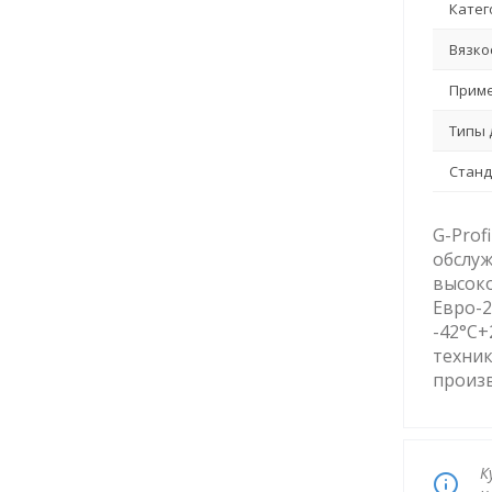
Катег
Вязко
Приме
Типы 
Станд
G-Prof
обслу
высок
Евро-2
-42°C+
техник
произв
К