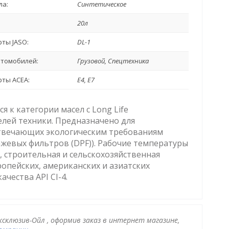
ла:
Синтетическое
20л
ты JASO:
DL-1
втомобилей:
Грузовой, Спецтехника
ты ACEA:
E4, E7
я к категории масел с Long Life
лей техники. Предназначено для
твечающих экологическим требованиям
сажевых фильтров (DPF)). Рабочие температуры
 строительная и сельскохозяйственная
опейских, американских и азиатских
чества API CI-4.
ксклюзив-Ойл , оформив заказ в интернет магазине,