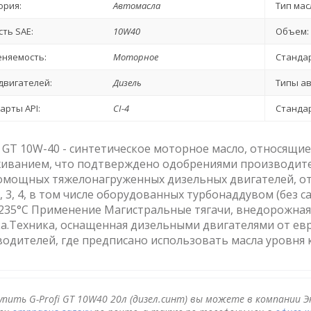
ория:
Автомасла
Тип мас
сть SAE:
10W40
Объем:
няемость:
Моторное
Стандар
двигателей:
Дизель
Типы а
арты API:
CI-4
Стандар
i GT 10W-40 - синтетическое моторное масло, относящиес
живанием, что подтверждено одобрениями производите
омощных тяжелонагруженных дизельных двигателей, о
, 3, 4, в том числе оборудованных турбонаддувом (без 
235°C Применение Магистральные тягачи, внедорожная,
а.Техника, оснащенная дизельными двигателями от евр
одителей, где предписано использовать масла уровня ка
упить G-Profi GT 10W40 20л (дизел.синт) вы можете в компании Э