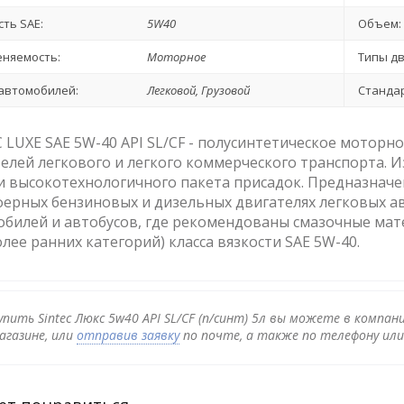
сть SAE:
5W40
Объем:
няемость:
Моторное
Типы дв
автомобилей:
Легковой, Грузовой
Стандар
 LUXE SAE 5W-40 API SL/CF - полусинтетическое моторн
елей легкового и легкого коммерческого транспорта. И
и высокотехнологичного пакета присадок. Предназначе
ерных бензиновых и дизельных двигателях легковых ав
билей и автобусов, где рекомендованы смазочные мате
олее ранних категорий) класса вязкости SAE 5W-40.
упить Sintec Люкс 5w40 API SL/CF (п/синт) 5л вы можете в компан
агазине, или
отправив заявку
по почте, а также по телефону ил