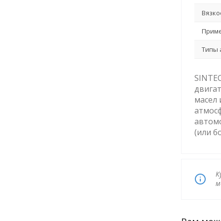
Вязко
Приме
Типы 
SINTEC
двигат
масел 
атмосф
автомо
(или б
К
м