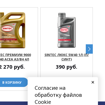
TEC ПРЕМИУМ 9000
SINTEC ЛЮКС 5W40 1Л (П/
S
40 ACEA A3/B4 4Л
СИНТ)
2 270
руб.
390
руб.
В КОРЗИНУ
В КОРЗИНУ
Согласие на
обработку файлов
Cookie