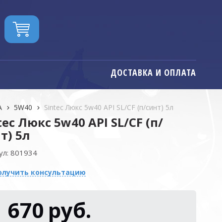
ДОСТАВКА И ОПЛАТА
А
5W40
Sintec Люкс 5w40 API SL/CF (п/синт) 5л
tec Люкс 5w40 API SL/CF (п/
т) 5л
ул:
801934
олучить консультацию
1 670
руб.