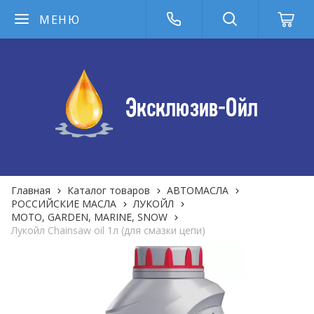
МЕНЮ
Главная
Каталог товаров
АВТОМАСЛА
РОССИЙСКИЕ МАСЛА
ЛУКОЙЛ
MOTO, GARDEN, MARINE, SNOW
Лукойл Сhainsaw oil 1л (для смазки цепи)