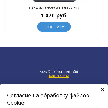
ЛУКОЙЛ SNOW 2T 1Л (СИНТ)
1 070
руб.
В КОРЗИНУ
2026 © “Эксклюзив-Ойл”
Карта сайта
продвижение сайта
НЕТКАМ
Согласие на обработку файлов
создан на платформе
KORZILLA
Cookie