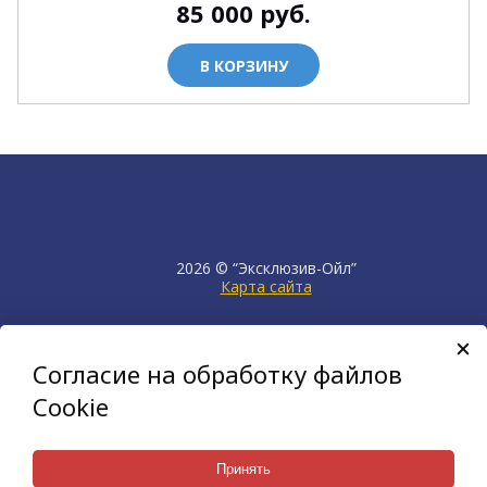
85 000
руб.
В КОРЗИНУ
2026 © “Эксклюзив-Ойл”
Карта сайта
продвижение сайта
НЕТКАМ
Согласие на обработку файлов
создан на платформе
KORZILLA
Cookie
Принять