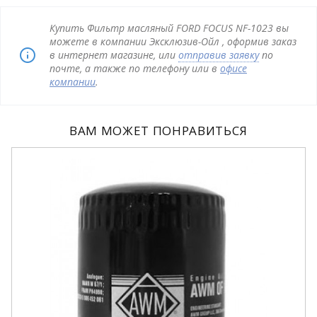
Купить Фильтр масляный FORD FOCUS NF-1023 вы
можете в компании Эксклюзив-Ойл , оформив заказ
в интернет магазине, или
отправив заявку
по
почте, а также по телефону или в
офисе
компании
.
ВАМ МОЖЕТ ПОНРАВИТЬСЯ