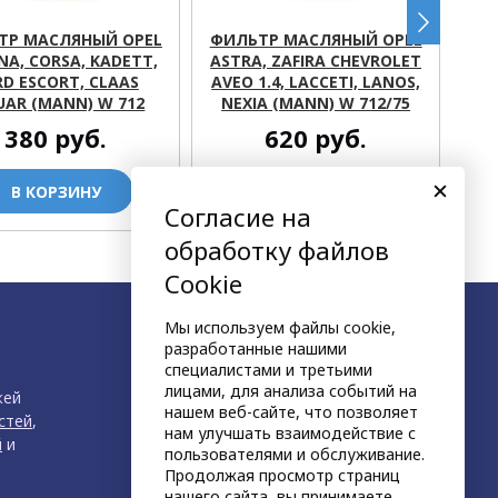
ТР МАСЛЯНЫЙ OPEL
ФИЛЬТР МАСЛЯНЫЙ OPEL
NA, CORSA, KADETT,
ASTRA, ZAFIRA CHEVROLET
D
RD ESCORT, CLAAS
AVEO 1.4, LACCETI, LANOS,
UAR (MANN) W 712
NEXIA (MANN) W 712/75
380
руб.
620
руб.
В КОРЗИНУ
В КОРЗИНУ
Согласие на
обработку файлов
Cookie
Мы используем файлы cookie,
разработанные нашими
специалистами и третьими
лицами, для анализа событий на
жей
нашем веб-сайте, что позволяет
стей
,
нам улучшать взаимодействие с
й
и
пользователями и обслуживание.
Продолжая просмотр страниц
нашего сайта, вы принимаете