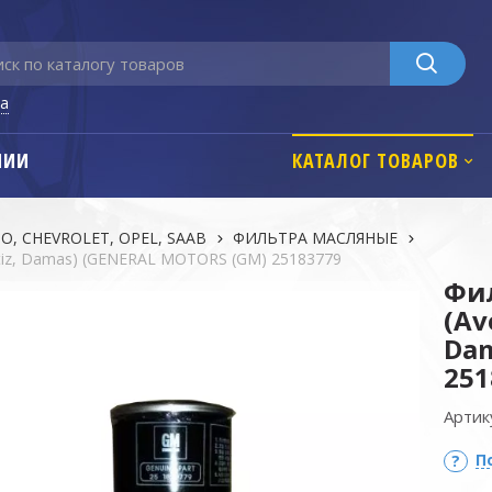
га
НИИ
КАТАЛОГ ТОВАРОВ
, CHEVROLET, OPEL, SAAB
ФИЛЬТРА MАСЛЯНЫЕ
tiz, Damas) (GENERAL MOTORS (GM) 25183779
Фи
(Av
Dam
251
Артик
П