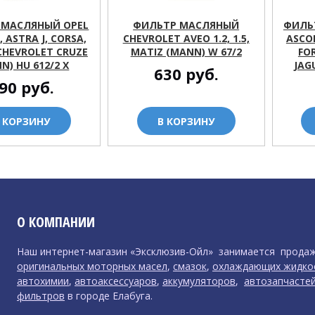
 МАСЛЯНЫЙ OPEL
ФИЛЬТР МАСЛЯНЫЙ
ФИЛЬ
, ASTRA J, CORSA,
CHEVROLET AVEO 1.2, 1.5,
ASCO
 CHEVROLET CRUZE
MATIZ (MANN) W 67/2
FO
N) HU 612/2 X
JAG
630
руб.
90
руб.
 КОРЗИНУ
В КОРЗИНУ
О КОМПАНИИ
Наш интернет-магазин «Эксклюзив-Ойл» занимается прода
оригинальных моторных масел
,
смазок
,
охлаждающих жидко
автохимии
,
автоаксессуаров
,
аккумуляторов
,
автозапчасте
фильтров
в городе Елабуга.