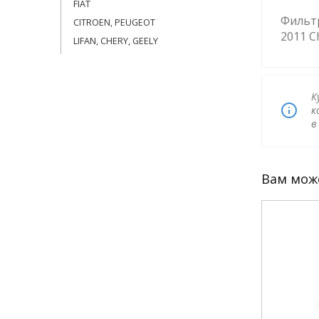
FIAT
Фильтр
CITROEN, PEUGEOT
2011 C
LIFAN, CHERY, GEELY
К
к
Вам мож