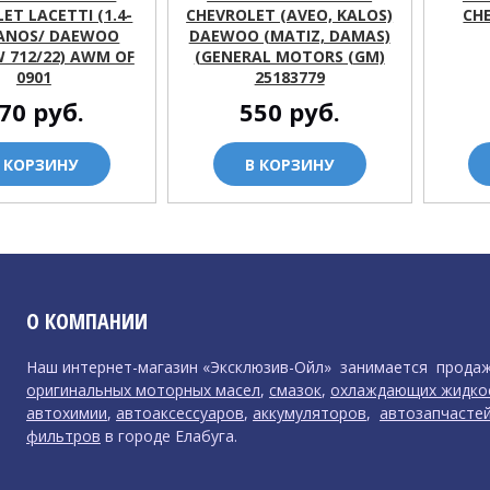
ET LACETTI (1.4-
CHEVROLET (AVEO, KALOS)
CH
 LANOS/ DAEWOO
DAEWOO (MATIZ, DAMAS)
W 712/22) AWM OF
(GENERAL MOTORS (GM)
0901
25183779
70
руб.
550
руб.
 КОРЗИНУ
В КОРЗИНУ
О КОМПАНИИ
Наш интернет-магазин «Эксклюзив-Ойл» занимается прода
оригинальных моторных масел
,
смазок
,
охлаждающих жидко
автохимии
,
автоаксессуаров
,
аккумуляторов
,
автозапчасте
фильтров
в городе Елабуга.