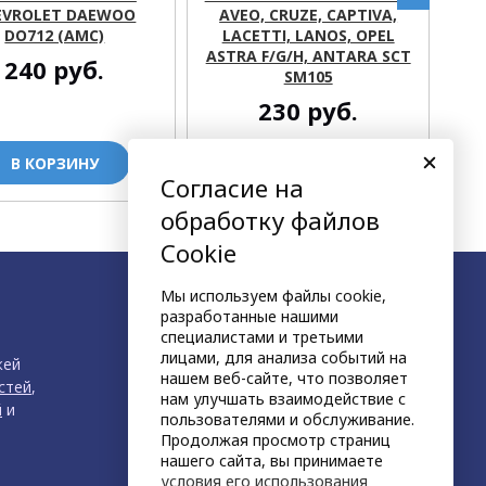
EVROLET DAEWOO
AVEO, CRUZE, CAPTIVA,
AS
DO712 (AMC)
LACETTI, LANOS, OPEL
ZA
ASTRA F/G/H, ANTARA SCT
(N
240
руб.
SM105
230
руб.
В КОРЗИНУ
В КОРЗИНУ
Согласие на
обработку файлов
Cookie
Мы используем файлы cookie,
разработанные нашими
специалистами и третьими
лицами, для анализа событий на
жей
нашем веб-сайте, что позволяет
стей
,
нам улучшать взаимодействие с
й
и
пользователями и обслуживание.
Продолжая просмотр страниц
нашего сайта, вы принимаете
условия его использования