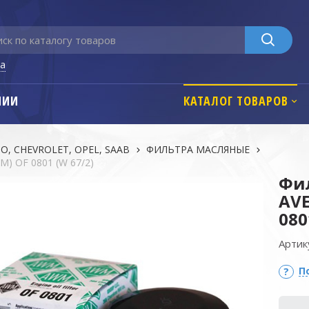
га
НИИ
КАТАЛОГ ТОВАРОВ
, CHEVROLET, OPEL, SAAB
ФИЛЬТРА MАСЛЯНЫЕ
) OF 0801 (W 67/2)
Фи
AVE
080
Артик
П