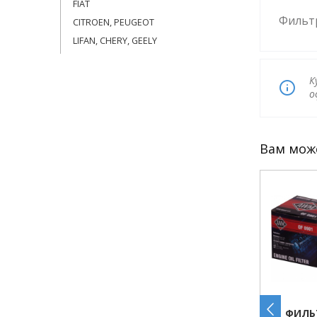
FIAT
Фильтр
CITROEN, PEUGEOT
LIFAN, CHERY, GEELY
К
о
Вам мож
АСЛЯНЫЙ CHEV
ФИЛЬТР МАСЛЯНЫЙ OPEL
ФИЛЬ