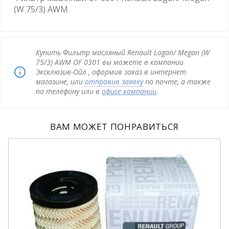
(W 75/3) AWM
Купить Фильтр масляный Renault Logan/ Megan (W
75/3) AWM OF 0301 вы можете в компании
Эксклюзив-Ойл , оформив заказ в интернет
магазине, или
отправив заявку
по почте, а также
по телефону или в
офисе компании
.
ВАМ МОЖЕТ ПОНРАВИТЬСЯ