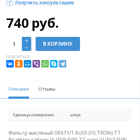
Получить консультацию
740
руб.
В КОРЗИНУ
ПОДЕЛИТЬСЯ:
Описание
Отзывы
Единица измерения:
штук
Фильтр масляный OE671/1 AUDI (FILTRON) TT
Roadster кабрио III (FV9,FVR) TT купе III (FV3,FVP)