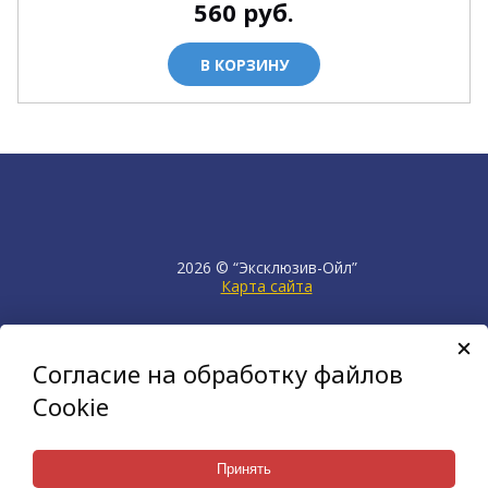
560
руб.
В КОРЗИНУ
2026 © “Эксклюзив-Ойл”
Карта сайта
продвижение сайта
НЕТКАМ
Согласие на обработку файлов
создан на платформе
KORZILLA
Cookie
Принять