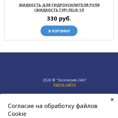
ЖИДКОСТЬ ДЛЯ ГИДРОУСИЛИТЕЛЯ РУЛЯ
(ЖИДКОСТЬ ГУР) FELIX 1Л
330
руб.
В КОРЗИНУ
2026 © “Эксклюзив-Ойл”
Карта сайта
продвижение сайта
НЕТКАМ
Согласие на обработку файлов
создан на платформе
KORZILLA
Cookie