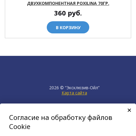
ДВУХКОМПОНЕНТНАЯ POXILINA 70ГР.
360
руб.
В КОРЗИНУ
2026 © “Эксклюзив-Ойл”
Карта сайта
продвижение сайта
НЕТКАМ
Согласие на обработку файлов
создан на платформе
KORZILLA
Cookie