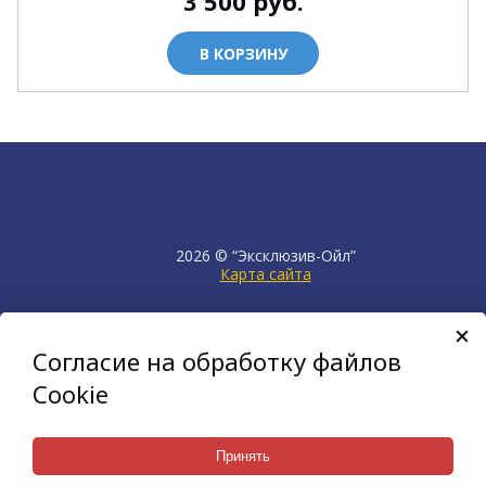
3 500
руб.
В КОРЗИНУ
2026 © “Эксклюзив-Ойл”
Карта сайта
продвижение сайта
НЕТКАМ
Согласие на обработку файлов
создан на платформе
KORZILLA
Cookie
Принять