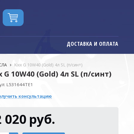
ДОСТАВКА И ОПЛАТА
СЛА
Kixx G 10W40 (Gold) 4л SL (п/синт)
x G 10W40 (Gold) 4л SL (п/синт)
ул:
L531644TE1
олучить консультацию
2 020
руб.