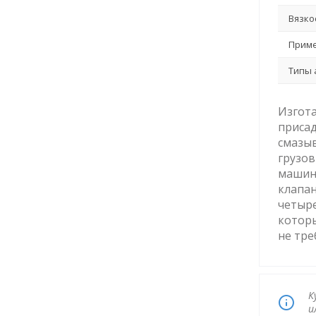
Вязко
Приме
Типы 
Изгота
присад
смазыв
грузо
машин 
клапан
четыре
которы
не тре
К
и