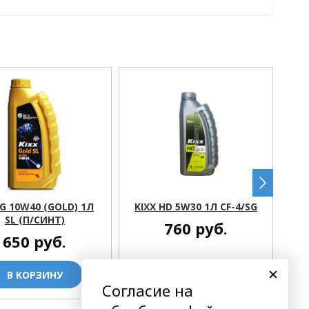
 G 10W40 (GOLD) 1Л
KIXX HD 5W30 1Л CF-4/SG
KI
SL (П/СИНТ)
760
руб.
650
руб.
В КОРЗИНУ
В КОРЗИНУ
Согласие на