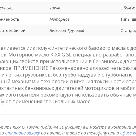
сть SAE:
10W40
Объем:
няемость:
Моторное
Типы дв
автомобилей:
Легковой, Грузовой
Стандар
вливается ииз полу-синтетического базового масла с
ок. Моторное масло KIXX G SL специально разработано
ающих свойств при использовании в бензиновых двига
виков. ПРИМЕНЕНИЕ Рекомендовано для всех четырехта
и легких грузовиков, без турбонаддува и с турбонагн
ный механизм и технологии снижения токсичности отр
хтактных бензиновых двигателей мотоциклов и мобиль
х изготовители рекомендуют использовать обычные мо
буют применения специальных масел.
упить Kixx G 10W40 (Gold) 4л SL (п/синт) вы можете в компании Э
ли
отправив заявку
по почте, а также по телефону или в
офисе 