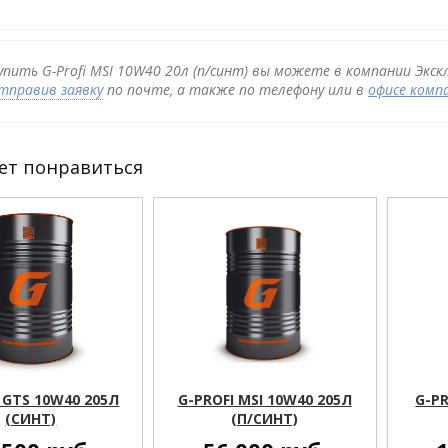
упить G-Profi MSI 10W40 20л (п/синт) вы можете в компании Экск
тправив заявку
по почте, а также по телефону или в
офисе комп
ет понравиться
 GTS 10W40 205Л
G-PROFI MSI 10W40 205Л
G-PR
(СИНТ)
(П/СИНТ)