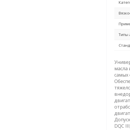
Катег
Вязко
Приме
Типы 
Станд
Универ
масла 
самых
Обеспе
тяжело
внедор
двигат
отрабо
двигат
Допуск
DQC III