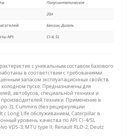
ла:
Полусинтетическое
20л
игателей:
Бензин, Дизель
ты API:
CI-4, SL
рактеристик с уникальным составом базового
работаны в соответствии с требованиями
шенным запасом эксплуатационных свойств.
и холодном пуске. Предназначены для
лей, автобусов, специальной техники и
 производителей техники. Применение в
вро-3), Cummins (без рециркуляции
 c Long Life обслуживанием, Caterpillar в
онный уровень качества по API CI-4/SL
lvo VDS-3; MTU type II; Renault RLD-2; Deutz