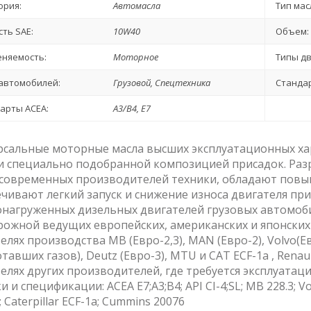
ория:
Автомасла
Тип мас
сть SAE:
10W40
Объем:
няемость:
Моторное
Типы дв
автомобилей:
Грузовой, Спецтехника
Стандар
арты ACEA:
A3/B4, E7
сальные моторные масла высших эксплуатационных ха
и специально подобранной композицией присадок. Раз
 современных производителей техники, обладают повы
чивают легкий запуск и снижение износа двигателя пр
нагруженных дизельных двигателей грузовых автомоби
ожной ведущих европейских, американских и японских
елях производства MB (Евро-2,3), MAN (Евро-2), Volvo(Е
тавших газов), Deutz (Евро-3), MTU и CAT ECF-1a , Renault
елях других производителей, где требуется эксплуатаци
и и спецификации: ACEA E7;A3;B4; API CI-4;SL; MB 228.3; Vo
; Caterpillar ECF-1a; Cummins 20076