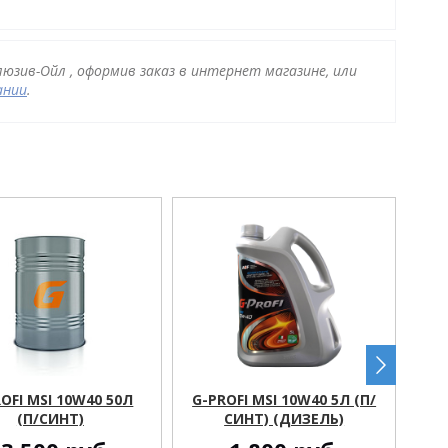
люзив-Ойл , оформив заказ в интернет магазине, или
ании
.
OFI MSI 10W40 50Л
G-PROFI MSI 10W40 5Л (П/
G
(П/СИНТ)
СИНТ) (ДИЗЕЛЬ)