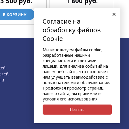
13 500
руб.
1 800
руб.
В КОРЗИНУ
В КОРЗИНУ
Согласие на
обработку файлов
Cookie
Мы используем файлы cookie,
разработанные нашими
специалистами и третьими
лицами, для анализа событий на
жей
нашем веб-сайте, что позволяет
стей
,
нам улучшать взаимодействие с
й
и
пользователями и обслуживание.
Продолжая просмотр страниц
нашего сайта, вы принимаете
условия его использования
продвижение сайта
НЕТКАМ
Принять
создан на платформе
KORZILLA