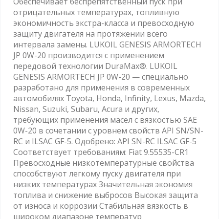
Обеспечивает беспрепятственный пуск при
отрицательных температурах, топливную
экономичность экстра-класса и превосходную
защиту двигателя на протяжении всего
интервала замены. LUKOIL GENESIS ARMORTECH
JP 0W-20 производится с применением
передовой технологии DuraMax®. LUKOIL
GENESIS ARMORTECH JP 0W-20 — специально
разработано для применения в современных
автомобилях Toyota, Honda, Infinity, Lexus, Mazda,
Nissan, Suzuki, Subaru, Acura и других,
требующих применения масел с вязкостью SAE
0W-20 в сочетании с уровнем свойств API SN/SN-
RC и ILSAC GF-5. Одобрено: API SN-RC ILSAC GF-5
Соответствует требованиям: Fiat 9.55535-CR1
Превосходные низкотемпературные свойства
способствуют легкому пуску двигателя при
низких температурах Значительная экономия
топлива и снижение выбросов Высокая защита
от износа и коррозии Стабильная вязкость в
широком диапазоне температур