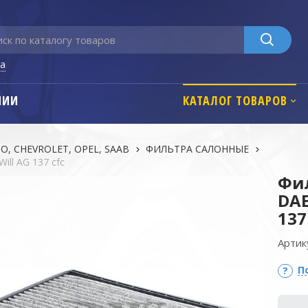
га
НИИ
КАТАЛОГ ТОВАРОВ
, CHEVROLET, OPEL, SAAB
ФИЛЬТРА САЛОННЫЕ
ll AG 137 cfc
Фи
DAE
137
Артик
П