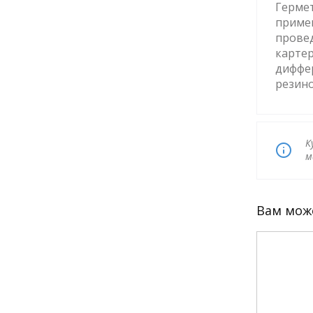
Гермет
примен
провед
картер
диффе
резин
К
м
Вам мож