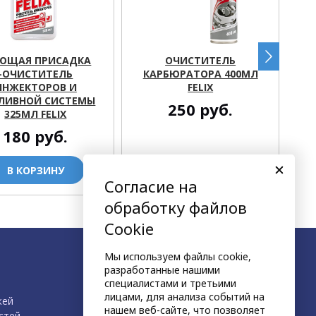
ЮЩАЯ ПРИСАДКА
ОЧИСТИТЕЛЬ
ОЧ
-ОЧИСТИТЕЛЬ
КАРБЮРАТОРА 400МЛ
ИНЖЕКТОРОВ И
FELIX
НА
ЛИВНОЙ СИСТЕМЫ
250
руб.
325МЛ FELIX
180
руб.
В КОРЗИНУ
В КОРЗИНУ
Согласие на
обработку файлов
Cookie
Мы используем файлы cookie,
разработанные нашими
специалистами и третьими
лицами, для анализа событий на
жей
нашем веб-сайте, что позволяет
стей
,