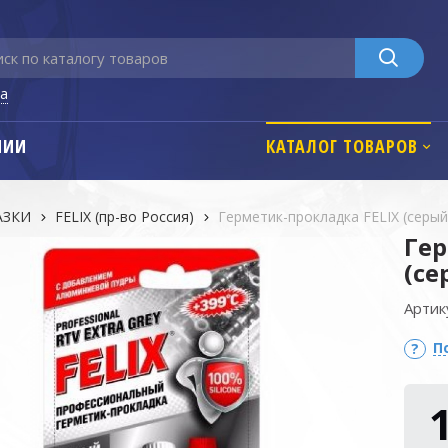
га
НИИ
КАТАЛОГ ТОВАРОВ
АЗКИ
FELIX (пр-во Россия)
Герметик-прокладка FELIX (серый
Гер
(се
Артик
П