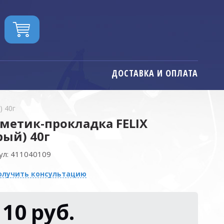
ДОСТАВКА И ОПЛАТА
) 40г
метик-прокладка FELIX
рый) 40г
ул:
411040109
олучить консультацию
110
руб.