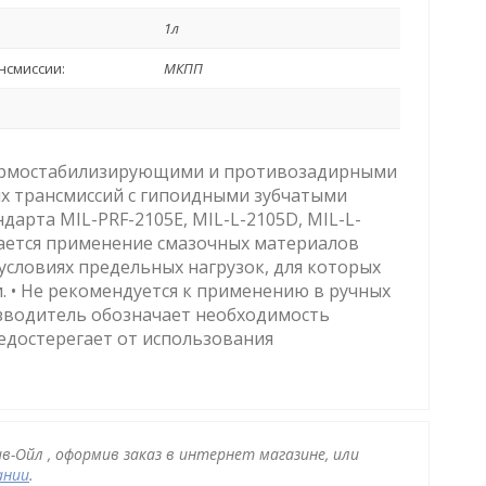
1л
нсмиссии:
МКПП
термостабилизирующими и противозадирными
х трансмиссий с гипоидными зубчатыми
арта MIL-PRF-2105E, MIL-L-2105D, MIL-L-
ывается применение смазочных материалов
условиях предельных нагрузок, для которых
. • Не рекомендуется к применению в ручных
зводитель обозначает необходимость
едостерегает от использования
в-Ойл , оформив заказ в интернет магазине, или
ании
.