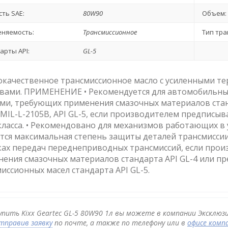
сть SAE:
80W90
Объем:
няемость:
Трансмиссионное
Тип тра
арты API:
GL-5
окачественное трансмиссионное масло с усиленными 
твами. ПРИМЕНЕНИЕ • Рекомендуется для автомобильны
ми, требующих применения смазочных материалов станд
 MIL-L-2105B, API GL-5, если производителем предпис
класса. • Рекомендовано для механизмов работающих в 
тся максимальная степень защиты деталей трансмиссии
ах передач переднеприводных трансмиссий, если прои
ения смазочных материалов стандарта API GL-4 или пр
иссионных масел стандарта API GL-5.
упить Kixx Geartec GL-5 80W90 1л вы можете в компании Эксклюзи
тправив заявку
по почте, а также по телефону или в
офисе комп