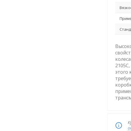
Вязко
Приме
Станд
Высок
свойс
колеса
2105C,
этого 
требуе
коробк
примен
трансм
К
о