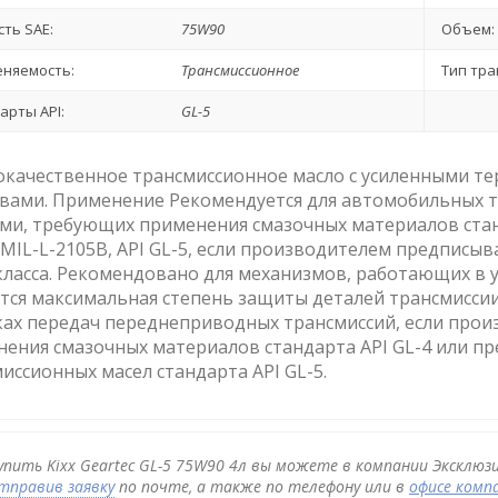
сть SAE:
75W90
Объем:
няемость:
Трансмиссионное
Тип тра
арты API:
GL-5
окачественное трансмиссионное масло с усиленными 
вами. Применение Рекомендуется для автомобильных 
ми, требующих применения смазочных материалов станд
 MIL-L-2105B, API GL-5, если производителем предпис
класса. Рекомендовано для механизмов, работающих в у
тся максимальная степень защиты деталей трансмиссии
ах передач переднеприводных трансмиссий, если прои
ения смазочных материалов стандарта API GL-4 или пр
иссионных масел стандарта API GL-5.
упить Kixx Geartec GL-5 75W90 4л вы можете в компании Эксклюзи
тправив заявку
по почте, а также по телефону или в
офисе комп