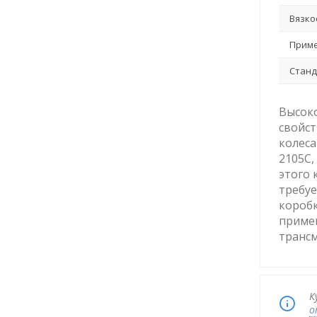
Вязко
Приме
Станд
Высок
свойст
колеса
2105C,
этого 
требуе
коробк
примен
трансм
К
о