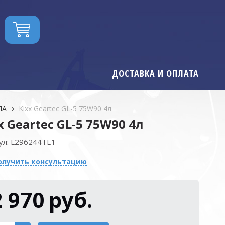
ДОСТАВКА И ОПЛАТА
ЛА
Kixx Geartec GL-5 75W90 4л
x Geartec GL-5 75W90 4л
ул:
L296244TE1
олучить консультацию
2 970
руб.