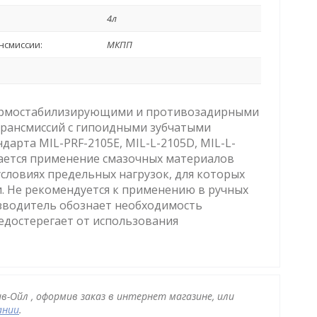
4л
нсмиссии:
МКПП
термостабилизирующими и противозадирными
трансмиссий с гипоидными зубчатыми
арта MIL-PRF-2105E, MIL-L-2105D, MIL-L-
ывается применение смазочных материалов
словиях предельных нагрузок, для которых
. Не рекомендуется к применению в ручных
зводитель обознает необходимость
едостерегает от использования
в-Ойл , оформив заказ в интернет магазине, или
ании
.