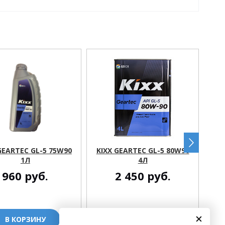
GEARTEC GL-5 75W90
KIXX GEARTEC GL-5 80W90
1Л
4Л
(Т
960
руб.
2 450
руб.
В КОРЗИНУ
В КОРЗИНУ